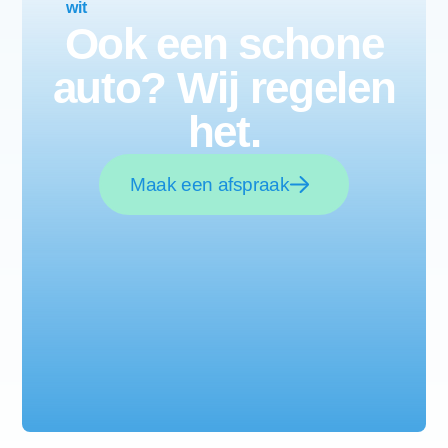
Ook een schone
auto? Wij regelen
het.
Maak een afspraak