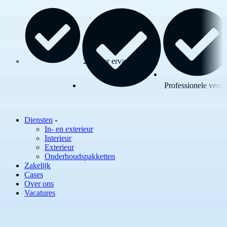
25+ jaar ervaring
Professionele verzo
Diensten
In- en exterieur
Interieur
Exterieur
Onderhoudspakketten
Zakelijk
Cases
Over ons
Vacatures