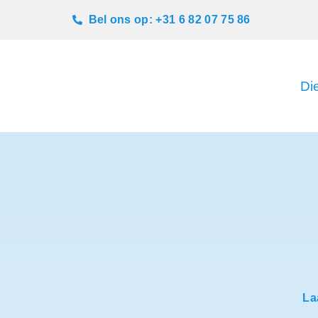
Bel ons op: +31 6 82 07 75 86
Di
La