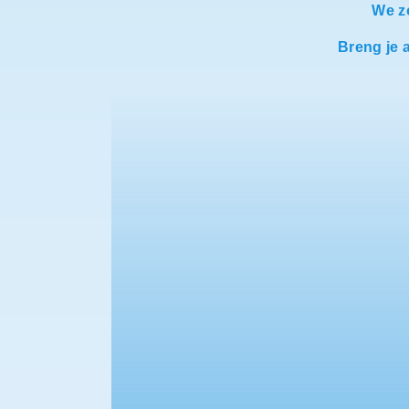
We zo
Breng je a