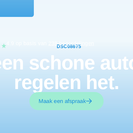
4.9 op basis van
238 beoordelingen
en schone aut
regelen het.
Maak een afspraak