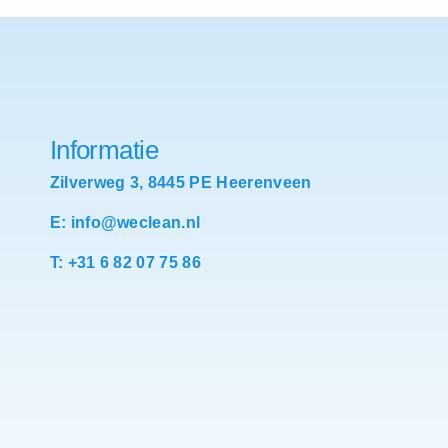
Informatie
Zilverweg 3, 8445 PE Heerenveen
E: info@weclean.nl
T: +31 6 82 07 75 86