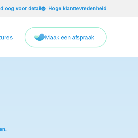
ijd oog voor detail
Hoge klanttevredenheid
tures
Maak een afspraak
en.