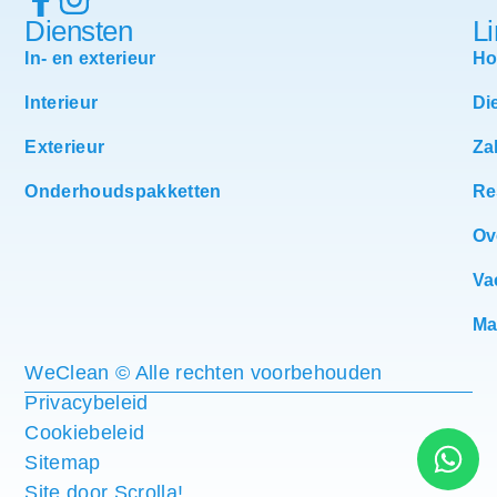
Diensten
L
In- en exterieur
H
Interieur
Di
Exterieur
Za
Onderhoudspakketten
Re
Ov
Va
Ma
WeClean © Alle rechten voorbehouden
Privacybeleid
Cookiebeleid
Sitemap
Site door Scrolla!