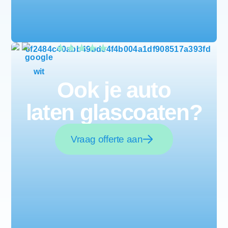
Ook je auto
laten glascoaten?
Vraag offerte aan